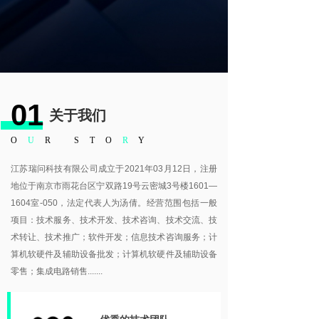
01
关于我们
O
U
R STO
R
Y
江苏瑞问科技有限公司成立于2021年03月12日，注册
地位于南京市雨花台区宁双路19号云密城3号楼1601—
1604室-050，法定代表人为汤倩。经营范围包括一般
项目：技术服务、技术开发、技术咨询、技术交流、技
术转让、技术推广；软件开发；信息技术咨询服务；计
算机软硬件及辅助设备批发；计算机软硬件及辅助设备
零售；集成电路销售.......