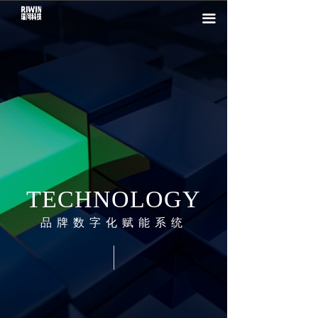
끀
TECHNOLOGY
品牌数字化赋能系统