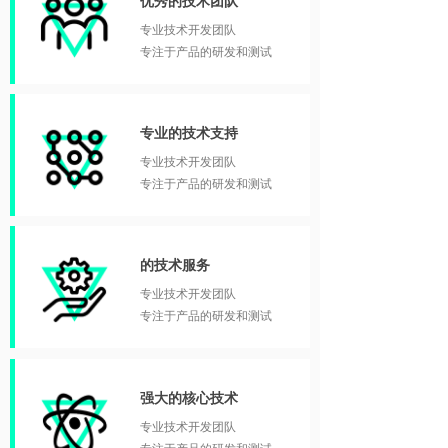
优秀的技术团队
专业技术开发团队
专注于产品的研发和测试
专业的技术支持
专业技术开发团队
专注于产品的研发和测试
的技术服务
专业技术开发团队
专注于产品的研发和测试
强大的核心技术
专业技术开发团队